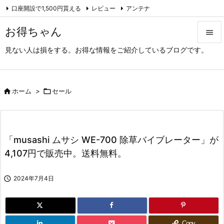
口座開設で1,500円貰える
レビュー
アンテナ

アーカイブ（旧サイト）
Feedly
RSS
お得ちゃん

見ない人は損をする。お得な情報をご紹介しているブログです。

メニュ

サイド

ホーム
>

セール

前へ

「musashi ムサシ WE-700 除草バイブレーター」が
次へ
4,107円で販売中。送料無料。

検索

2024年7月4日
Copy