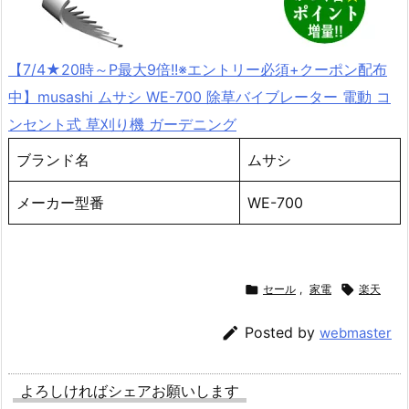
【7/4★20時～P最大9倍!!※エントリー必須+クーポン配布
中】musashi ムサシ WE-700 除草バイブレーター 電動 コ
ンセント式 草刈り機 ガーデニング
ブランド名
ムサシ
メーカー型番
WE-700

セール
,
家電

楽天

Posted by
webmaster
よろしければシェアお願いします