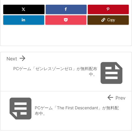
Copy

Next

PCゲーム「ゼンレスゾーンゼロ」が無料配布
中。


Prev
PCゲーム「The First Descendant」が無料配
布中。