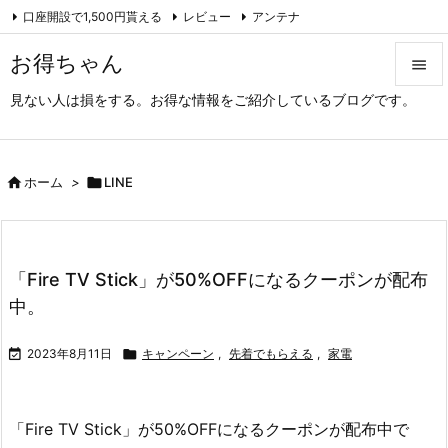
口座開設で1,500円貰える
レビュー
アンテナ

アーカイブ（旧サイト）
Feedly
RSS
お得ちゃん

見ない人は損をする。お得な情報をご紹介しているブログです。

メニュ

サイド

ホーム
>

LINE

前へ

「Fire TV Stick」が50%OFFになるクーポンが配布
次へ
中。

検索

2023年8月11日

キャンペーン
,
先着でもらえる
,
家電
「Fire TV Stick」が50%OFFになるクーポンが配布中で