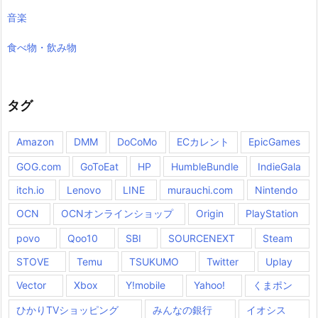
音楽
食べ物・飲み物
タグ
Amazon
DMM
DoCoMo
ECカレント
EpicGames
GOG.com
GoToEat
HP
HumbleBundle
IndieGala
itch.io
Lenovo
LINE
murauchi.com
Nintendo
OCN
OCNオンラインショップ
Origin
PlayStation
povo
Qoo10
SBI
SOURCENEXT
Steam
STOVE
Temu
TSUKUMO
Twitter
Uplay
Vector
Xbox
Y!mobile
Yahoo!
くまポン
ひかりTVショッピング
みんなの銀行
イオシス