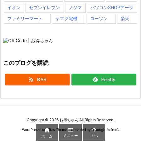
イオン
セブンイレブン
ノジマ
パソコンSHOPアーク
ファミリーマート
ヤマダ電機
ローソン
楽天
このブログを購読

RSS
Feedly
Copyright ©
2026
お得ちゃん
All Rights Reserved.



WordPress Luxeritas Theme is provided by "
Thought is free
".
メニュー
上へ
ホーム