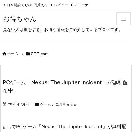
口座開設で1,500円貰える
レビュー
アンテナ

アーカイブ（旧サイト）
Feedly
RSS
お得ちゃん

見ない人は損をする。お得な情報をご紹介しているブログです。

メニュ

サイド

ホーム
>

GOG.com

前へ

PCゲーム「Nexus: The Jupiter Incident」が無料配
次へ
布中。

検索

2026年7月4日

ゲーム
,
全員もらえる
gogでPCゲーム「Nexus: The Jupiter Incident」が無料配