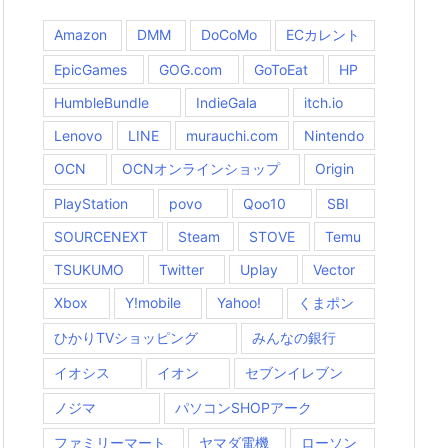
Amazon
DMM
DoCoMo
ECカレント
EpicGames
GOG.com
GoToEat
HP
HumbleBundle
IndieGala
itch.io
Lenovo
LINE
murauchi.com
Nintendo
OCN
OCNオンラインショップ
Origin
PlayStation
povo
Qoo10
SBI
SOURCENEXT
Steam
STOVE
Temu
TSUKUMO
Twitter
Uplay
Vector
Xbox
Y!mobile
Yahoo!
くまポン
ひかりTVショッピング
みんなの銀行
イオシス
イオン
セブンイレブン
ノジマ
パソコンSHOPアーク
ファミリーマート
ヤマダ電機
ローソン