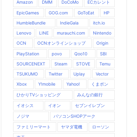
Amazon
DMM
DoCoMo
ECカレント
EpicGames
GOG.com
GoToEat
HP
HumbleBundle
IndieGala
itch.io
Lenovo
LINE
murauchi.com
Nintendo
OCN
OCNオンラインショップ
Origin
PlayStation
povo
Qoo10
SBI
SOURCENEXT
Steam
STOVE
Temu
TSUKUMO
Twitter
Uplay
Vector
Xbox
Y!mobile
Yahoo!
くまポン
ひかりTVショッピング
みんなの銀行
イオシス
イオン
セブンイレブン
ノジマ
パソコンSHOPアーク
ファミリーマート
ヤマダ電機
ローソン