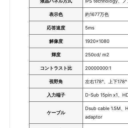
液晶パネル方式
IPS technolog
表示色
約1677万色
応答速度
5ms
解像度
1920×1080
輝度
250cd/ m2
コントラスト比
20000000:1
視野角
左右178°、上下178°
入力端子
D-Sub 15pin x1、HD
Dsub cable 1.5M、
ケーブル
adaptor