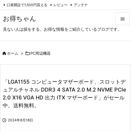
口座開設で1,500円貰える
レビュー
アンテナ

アーカイブ（旧サイト）
Feedly
RSS
お得ちゃん

見ない人は損をする。お得な情報をご紹介しているブログです。

メニュ

サイド

ホーム
>

PC周辺機器

前へ

「LGA1155 コンピュータマザーボード、スロットデ
次へ
ュアルチャネル DDR3 4 SATA 2.0 M.2 NVME PCIe

2.0 X16 VGA HD 出力 ITX マザーボード」がセール
検索
中。送料無料。

2024年8月18日