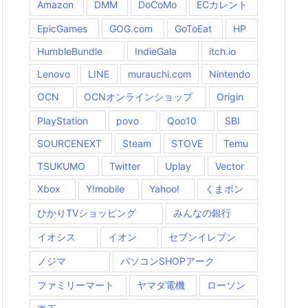
Amazon
DMM
DoCoMo
ECカレント
EpicGames
GOG.com
GoToEat
HP
HumbleBundle
IndieGala
itch.io
Lenovo
LINE
murauchi.com
Nintendo
OCN
OCNオンラインショップ
Origin
PlayStation
povo
Qoo10
SBI
SOURCENEXT
Steam
STOVE
Temu
TSUKUMO
Twitter
Uplay
Vector
Xbox
Y!mobile
Yahoo!
くまポン
ひかりTVショッピング
みんなの銀行
イオシス
イオン
セブンイレブン
ノジマ
パソコンSHOPアーク
ファミリーマート
ヤマダ電機
ローソン