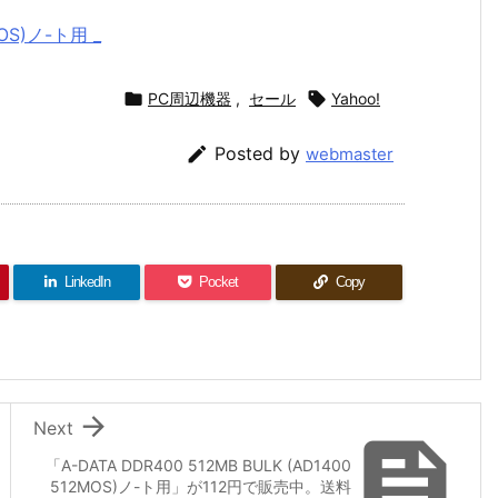
MOS)ノ-ト用 _

PC周辺機器
,
セール

Yahoo!

Posted by
webmaster
LinkedIn
Pocket
Copy

Next

「A-DATA DDR400 512MB BULK (AD1400
512MOS)ノ-ト用」が112円で販売中。送料