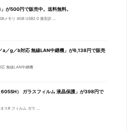
GB」が500円で販売中。送料無料。
リ 4GB USB2.0 激安訳 ...
c／n／a／g／b対応 無線LAN中継機」が6,138円で販売
／b対応 無線LAN中継機
V39 605SH） ガラスフィルム 液晶保護」が398円で
アクオスR フィルム ガラ ...