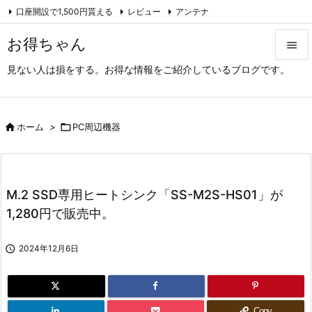
口座開設で1,500円貰える
レビュー
アンテナ

アーカイブ（旧サイト）
Feedly
RSS
お得ちゃん

見ない人は損をする。お得な情報をご紹介しているブログです。

メニュ

サイド

ホーム
>

PC周辺機器

前へ

M.2 SSD専用ヒートシンク「SS-M2S-HS01」が
次へ
1,280円で販売中。

検索

2024年12月6日
Copy