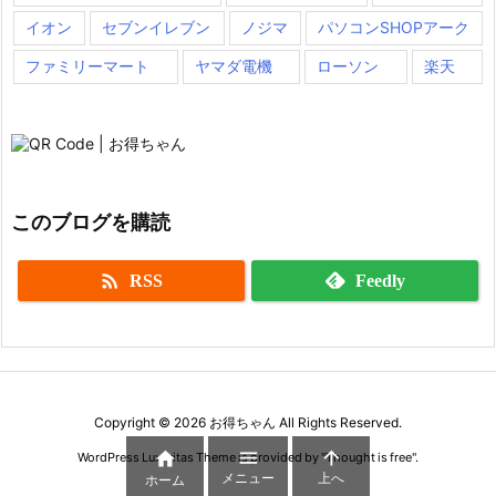
イオン
セブンイレブン
ノジマ
パソコンSHOPアーク
ファミリーマート
ヤマダ電機
ローソン
楽天
このブログを購読

RSS
Feedly
Copyright ©
2026
お得ちゃん
All Rights Reserved.



WordPress Luxeritas Theme is provided by "
Thought is free
".
メニュー
上へ
ホーム