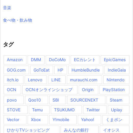
音楽
食べ物・飲み物
タグ
Amazon
DMM
DoCoMo
ECカレント
EpicGames
GOG.com
GoToEat
HP
HumbleBundle
IndieGala
itch.io
Lenovo
LINE
murauchi.com
Nintendo
OCN
OCNオンラインショップ
Origin
PlayStation
povo
Qoo10
SBI
SOURCENEXT
Steam
STOVE
Temu
TSUKUMO
Twitter
Uplay
Vector
Xbox
Y!mobile
Yahoo!
くまポン
ひかりTVショッピング
みんなの銀行
イオシス