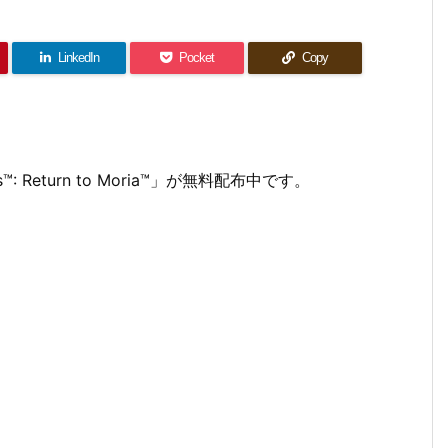
LinkedIn
Pocket
Copy
ngs™: Return to Moria™」が無料配布中です。