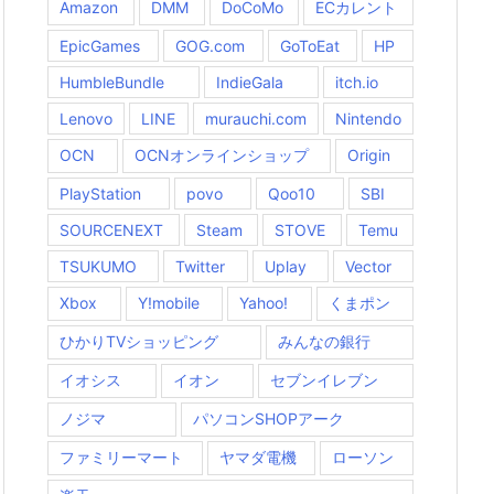
Amazon
DMM
DoCoMo
ECカレント
EpicGames
GOG.com
GoToEat
HP
HumbleBundle
IndieGala
itch.io
Lenovo
LINE
murauchi.com
Nintendo
OCN
OCNオンラインショップ
Origin
PlayStation
povo
Qoo10
SBI
SOURCENEXT
Steam
STOVE
Temu
TSUKUMO
Twitter
Uplay
Vector
Xbox
Y!mobile
Yahoo!
くまポン
ひかりTVショッピング
みんなの銀行
イオシス
イオン
セブンイレブン
ノジマ
パソコンSHOPアーク
ファミリーマート
ヤマダ電機
ローソン