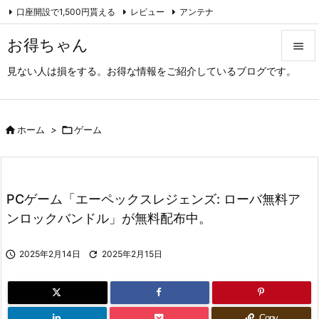
口座開設で1,500円貰える
レビュー
アンテナ

アーカイブ（旧サイト）
Feedly
RSS
お得ちゃん

見ない人は損をする。お得な情報をご紹介しているブログです。

メニュ

サイド

ホーム
>

ゲーム

前へ

PCゲーム「エーペックスレジェンズ: ローバ無料ア
次へ
ンロックバンドル」が無料配布中。

検索

2025年2月14日

2025年2月15日
Copy