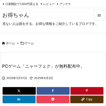
口座開設で1,500円貰える
レビュー
アンテナ

アーカイブ（旧サイト）
Feedly
RSS
お得ちゃん

見ない人は損をする。お得な情報をご紹介しているブログです。

メニュ

サイド

ホーム
>

ゲーム

前へ

PCゲーム「ニャーフェク」が無料配布中。
次へ


2025年3月31日

2025年4月2日
検索
Copy