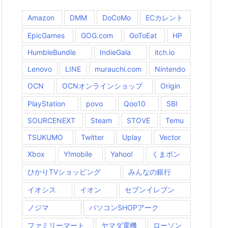
Amazon
DMM
DoCoMo
ECカレント
EpicGames
GOG.com
GoToEat
HP
HumbleBundle
IndieGala
itch.io
Lenovo
LINE
murauchi.com
Nintendo
OCN
OCNオンラインショップ
Origin
PlayStation
povo
Qoo10
SBI
SOURCENEXT
Steam
STOVE
Temu
TSUKUMO
Twitter
Uplay
Vector
Xbox
Y!mobile
Yahoo!
くまポン
ひかりTVショッピング
みんなの銀行
イオシス
イオン
セブンイレブン
ノジマ
パソコンSHOPアーク
ファミリーマート
ヤマダ電機
ローソン