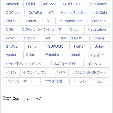
Amazon
DMM
DoCoMo
ECカレント
EpicGames
GOG.com
GoToEat
HP
HumbleBundle
IndieGala
itch.io
Lenovo
LINE
murauchi.com
Nintendo
OCN
OCNオンラインショップ
Origin
PlayStation
povo
Qoo10
SBI
SOURCENEXT
Steam
STOVE
Temu
TSUKUMO
Twitter
Uplay
Vector
Xbox
Y!mobile
Yahoo!
くまポン
ひかりTVショッピング
みんなの銀行
イオシス
イオン
セブンイレブン
ノジマ
パソコンSHOPアーク
ファミリーマート
ヤマダ電機
ローソン
楽天