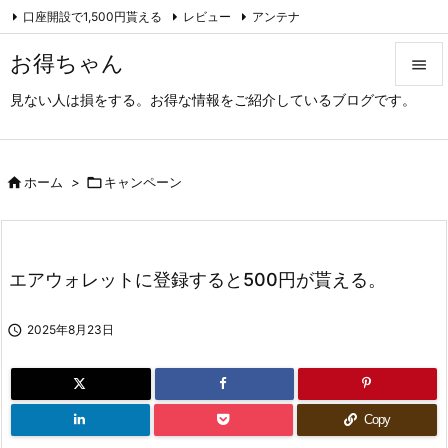
口座開設で1,500円貰える
レビュー
アンテナ

アーカイブ（旧サイト）
Feedly
RSS
お得ちゃん

見ない人は損をする。お得な情報をご紹介しているブログです。

メニュ

サイド

ホーム
>

キャンペーン

前へ

エアウォレットに登録すると500円が貰える。
次へ


2025年8月23日
検索
Copy