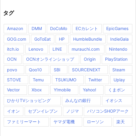
タグ
Amazon
DMM
DoCoMo
ECカレント
EpicGames
GOG.com
GoToEat
HP
HumbleBundle
IndieGala
itch.io
Lenovo
LINE
murauchi.com
Nintendo
OCN
OCNオンラインショップ
Origin
PlayStation
povo
Qoo10
SBI
SOURCENEXT
Steam
STOVE
Temu
TSUKUMO
Twitter
Uplay
Vector
Xbox
Y!mobile
Yahoo!
くまポン
ひかりTVショッピング
みんなの銀行
イオシス
イオン
セブンイレブン
ノジマ
パソコンSHOPアーク
ファミリーマート
ヤマダ電機
ローソン
楽天