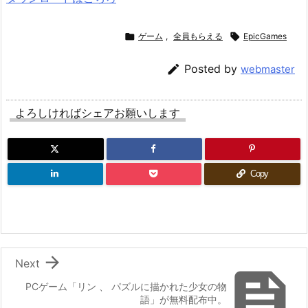

ゲーム
,
全員もらえる

EpicGames

Posted by
webmaster
よろしければシェアお願いします
Copy

Next

PCゲーム「リン 、 パズルに描かれた少女の物
語」が無料配布中。