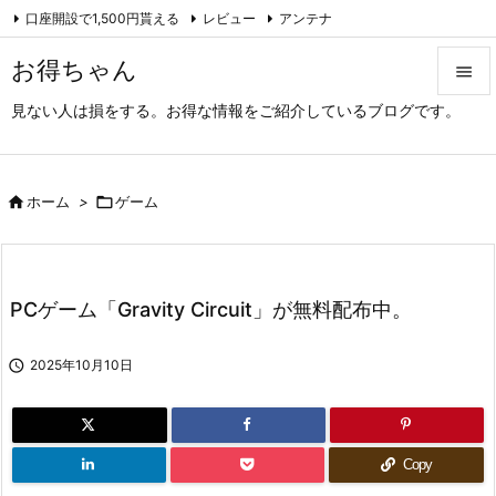
口座開設で1,500円貰える
レビュー
アンテナ

アーカイブ（旧サイト）
Feedly
RSS
お得ちゃん

見ない人は損をする。お得な情報をご紹介しているブログです。

メニュ

サイド

ホーム
>

ゲーム

前へ

PCゲーム「Gravity Circuit」が無料配布中。
次へ


2025年10月10日
検索
Copy