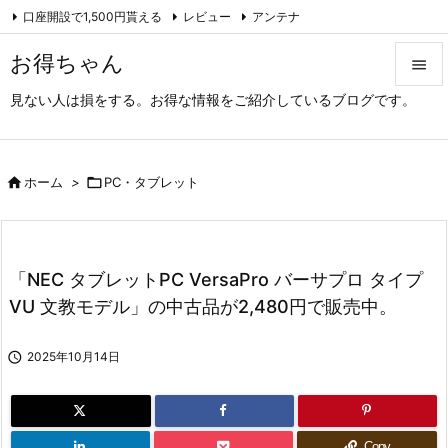
口座開設で1,500円貰える
レビュー
アンテナ

アーカイブ（旧サイト）
Feedly
RSS
お得ちゃん

見ない人は損をする。お得な情報をご紹介しているブログです。

メニュ

サイド

ホーム
>

PC・タブレット

前へ

「NEC タブレットPC VersaPro バーサプロ タイプ
次へ
VU 文教モデル」の中古品が2,480円で販売中。

検索

2025年10月14日
Copy