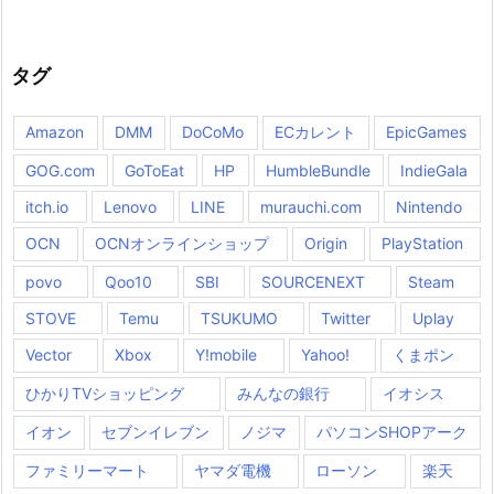
タグ
Amazon
DMM
DoCoMo
ECカレント
EpicGames
GOG.com
GoToEat
HP
HumbleBundle
IndieGala
itch.io
Lenovo
LINE
murauchi.com
Nintendo
OCN
OCNオンラインショップ
Origin
PlayStation
povo
Qoo10
SBI
SOURCENEXT
Steam
STOVE
Temu
TSUKUMO
Twitter
Uplay
Vector
Xbox
Y!mobile
Yahoo!
くまポン
ひかりTVショッピング
みんなの銀行
イオシス
イオン
セブンイレブン
ノジマ
パソコンSHOPアーク
ファミリーマート
ヤマダ電機
ローソン
楽天