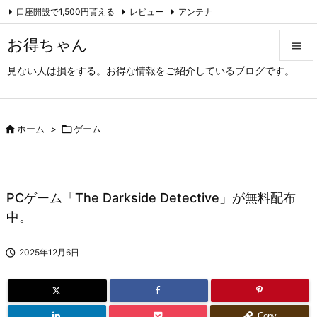
口座開設で1,500円貰える
レビュー
アンテナ

アーカイブ（旧サイト）
Feedly
RSS
お得ちゃん

見ない人は損をする。お得な情報をご紹介しているブログです。

メニュ

サイド

ホーム
>

ゲーム

前へ

PCゲーム「The Darkside Detective」が無料配布
次へ
中。

検索

2025年12月6日
Copy