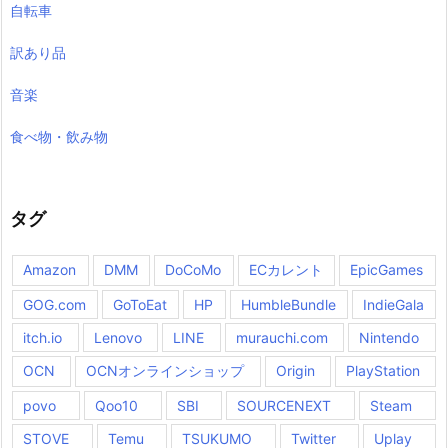
自転車
訳あり品
音楽
食べ物・飲み物
タグ
Amazon
DMM
DoCoMo
ECカレント
EpicGames
GOG.com
GoToEat
HP
HumbleBundle
IndieGala
itch.io
Lenovo
LINE
murauchi.com
Nintendo
OCN
OCNオンラインショップ
Origin
PlayStation
povo
Qoo10
SBI
SOURCENEXT
Steam
STOVE
Temu
TSUKUMO
Twitter
Uplay