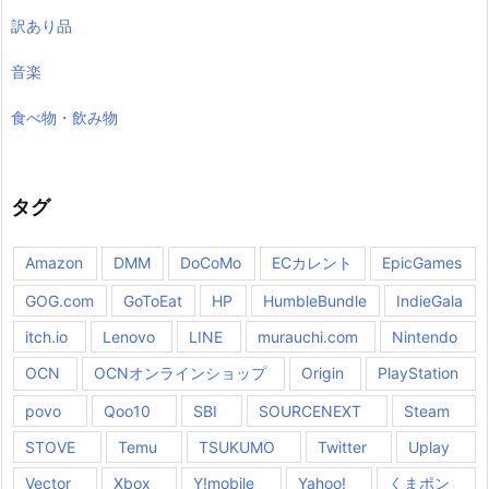
訳あり品
音楽
食べ物・飲み物
タグ
Amazon
DMM
DoCoMo
ECカレント
EpicGames
GOG.com
GoToEat
HP
HumbleBundle
IndieGala
itch.io
Lenovo
LINE
murauchi.com
Nintendo
OCN
OCNオンラインショップ
Origin
PlayStation
povo
Qoo10
SBI
SOURCENEXT
Steam
STOVE
Temu
TSUKUMO
Twitter
Uplay
Vector
Xbox
Y!mobile
Yahoo!
くまポン