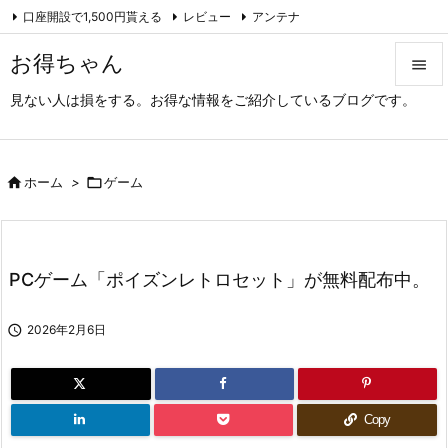
口座開設で1,500円貰える
レビュー
アンテナ

アーカイブ（旧サイト）
Feedly
RSS
お得ちゃん

見ない人は損をする。お得な情報をご紹介しているブログです。

メニュ

サイド

ホーム
>

ゲーム

前へ

PCゲーム「ポイズンレトロセット」が無料配布中。
次へ


2026年2月6日
検索
Copy