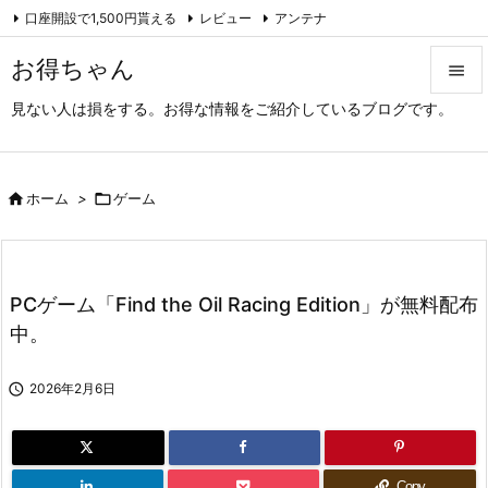
口座開設で1,500円貰える
レビュー
アンテナ

アーカイブ（旧サイト）
Feedly
RSS
お得ちゃん

見ない人は損をする。お得な情報をご紹介しているブログです。

メニュ

サイド

ホーム
>

ゲーム

前へ

PCゲーム「Find the Oil Racing Edition」が無料配布
次へ
中。

検索

2026年2月6日
Copy