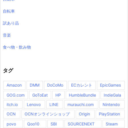
自転車
訳あり品
音楽
食べ物・飲み物
タグ
Amazon
DMM
DoCoMo
ECカレント
EpicGames
GOG.com
GoToEat
HP
HumbleBundle
IndieGala
itch.io
Lenovo
LINE
murauchi.com
Nintendo
OCN
OCNオンラインショップ
Origin
PlayStation
povo
Qoo10
SBI
SOURCENEXT
Steam