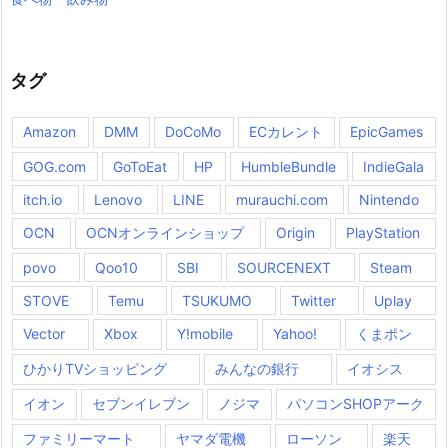
タグ
Amazon
DMM
DoCoMo
ECカレント
EpicGames
GOG.com
GoToEat
HP
HumbleBundle
IndieGala
itch.io
Lenovo
LINE
murauchi.com
Nintendo
OCN
OCNオンラインショップ
Origin
PlayStation
povo
Qoo10
SBI
SOURCENEXT
Steam
STOVE
Temu
TSUKUMO
Twitter
Uplay
Vector
Xbox
Y!mobile
Yahoo!
くまポン
ひかりTVショッピング
みんなの銀行
イオシス
イオン
セブンイレブン
ノジマ
パソコンSHOPアーク
ファミリーマート
ヤマダ電機
ローソン
楽天