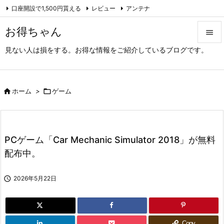
口座開設で1,500円貰える
レビュー
アンテナ

アーカイブ（旧サイト）
Feedly
RSS
お得ちゃん

見ない人は損をする。お得な情報をご紹介しているブログです。

メニュ

サイド

ホーム
>

ゲーム

前へ

PCゲーム「Car Mechanic Simulator 2018」が無料
次へ
配布中。

検索

2026年5月22日
Copy