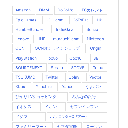
Amazon
DMM
DoCoMo
ECカレント
EpicGames
GOG.com
GoToEat
HP
HumbleBundle
IndieGala
itch.io
Lenovo
LINE
murauchi.com
Nintendo
OCN
OCNオンラインショップ
Origin
PlayStation
povo
Qoo10
SBI
SOURCENEXT
Steam
STOVE
Temu
TSUKUMO
Twitter
Uplay
Vector
Xbox
Y!mobile
Yahoo!
くまポン
ひかりTVショッピング
みんなの銀行
イオシス
イオン
セブンイレブン
ノジマ
パソコンSHOPアーク
ファミリーマート
ヤマダ電機
ローソン