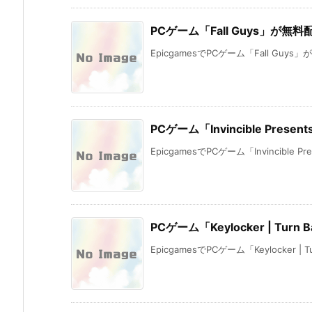
PCゲーム「Fall Guys」が無
EpicgamesでPCゲーム「Fall Guys
PCゲーム「Invincible Prese
EpicgamesでPCゲーム「Invincible Prese
PCゲーム「Keylocker | Turn
EpicgamesでPCゲーム「Keylocker | Tur