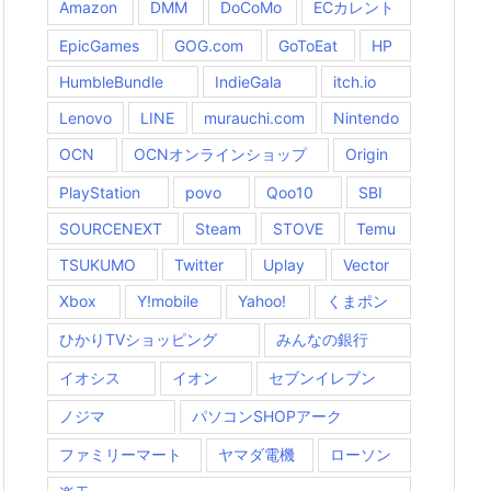
Amazon
DMM
DoCoMo
ECカレント
EpicGames
GOG.com
GoToEat
HP
HumbleBundle
IndieGala
itch.io
Lenovo
LINE
murauchi.com
Nintendo
OCN
OCNオンラインショップ
Origin
PlayStation
povo
Qoo10
SBI
SOURCENEXT
Steam
STOVE
Temu
TSUKUMO
Twitter
Uplay
Vector
Xbox
Y!mobile
Yahoo!
くまポン
ひかりTVショッピング
みんなの銀行
イオシス
イオン
セブンイレブン
ノジマ
パソコンSHOPアーク
ファミリーマート
ヤマダ電機
ローソン