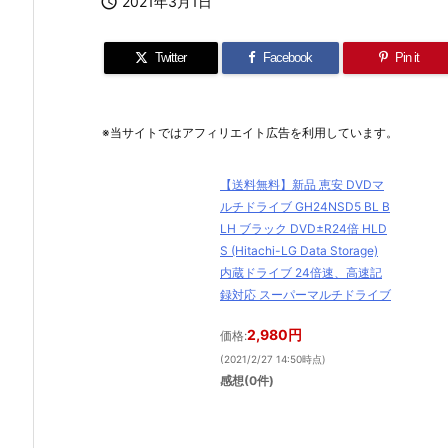

2021年3月1日
Twitter
Facebook
Pin it
※当サイトではアフィリエイト広告を利用しています。
【送料無料】新品 恵安 DVDマ
ルチドライブ GH24NSD5 BL B
LH ブラック DVD±R24倍 HLD
S (Hitachi-LG Data Storage)
内蔵ドライブ 24倍速、高速記
録対応 スーパーマルチドライブ
2,980円
価格:
(2021/2/27 14:50時点)
感想(0件)