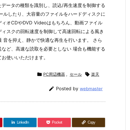
録されたデータの種類を識別し、読込/再生速度を制御する
トールしたり、大容量のファイルをハードディスクに
オCDやDVD Videoはもちろん、動画ファイル
ディスクの回転速度を制御して高速回転による風き
 音を抑え、静かで快適な再生を行います。 さら
転送など、高速な読取を必要としない 場合も機能する
てお使いいただけます。

PC周辺機器
,
セール

楽天

Posted by
webmaster
LinkedIn
Pocket
Copy