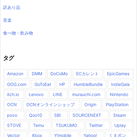
訳あり品
音楽
食べ物・飲み物
タグ
Amazon
DMM
DoCoMo
ECカレント
EpicGames
GOG.com
GoToEat
HP
HumbleBundle
IndieGala
itch.io
Lenovo
LINE
murauchi.com
Nintendo
OCN
OCNオンラインショップ
Origin
PlayStation
povo
Qoo10
SBI
SOURCENEXT
Steam
STOVE
Temu
TSUKUMO
Twitter
Uplay
Vector
Xbox
Y!mobile
Yahoo!
くまポン