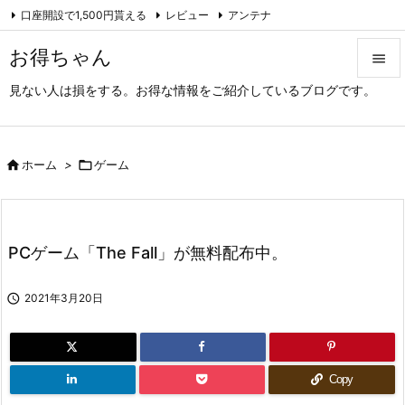
口座開設で1,500円貰える
レビュー
アンテナ

アーカイブ（旧サイト）
Feedly
RSS
お得ちゃん

見ない人は損をする。お得な情報をご紹介しているブログです。

メニュ

サイド

ホーム
>

ゲーム

前へ

PCゲーム「The Fall」が無料配布中。
次へ


2021年3月20日
検索
Copy