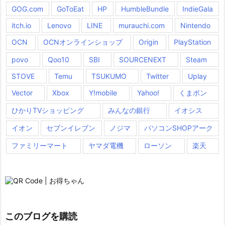
GOG.com
GoToEat
HP
HumbleBundle
IndieGala
itch.io
Lenovo
LINE
murauchi.com
Nintendo
OCN
OCNオンラインショップ
Origin
PlayStation
povo
Qoo10
SBI
SOURCENEXT
Steam
STOVE
Temu
TSUKUMO
Twitter
Uplay
Vector
Xbox
Y!mobile
Yahoo!
くまポン
ひかりTVショッピング
みんなの銀行
イオシス
イオン
セブンイレブン
ノジマ
パソコンSHOPアーク
ファミリーマート
ヤマダ電機
ローソン
楽天
このブログを購読