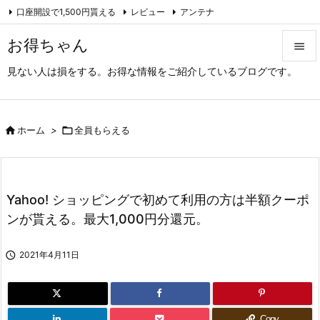
口座開設で1,500円貰える
レビュー
アンテナ

アーカイブ（旧サイト）
Feedly
RSS
お得ちゃん

見ない人は損をする。お得な情報をご紹介しているブログです。

メニュ

サイド

ホーム
>

全員もらえる

前へ

Yahoo! ショッピングで初めて利用の方は半額クーポ
次へ
ンが貰える。最大1,000円分還元。

検索

2021年4月11日
Copy