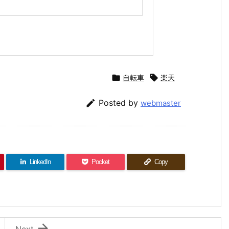

自転車

楽天

Posted by
webmaster
LinkedIn
Pocket
Copy

Next