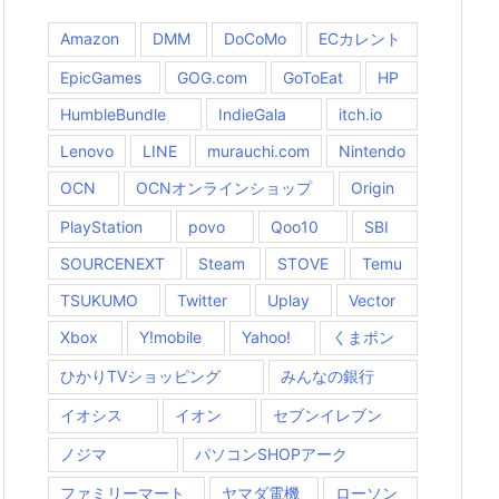
Amazon
DMM
DoCoMo
ECカレント
EpicGames
GOG.com
GoToEat
HP
HumbleBundle
IndieGala
itch.io
Lenovo
LINE
murauchi.com
Nintendo
OCN
OCNオンラインショップ
Origin
PlayStation
povo
Qoo10
SBI
SOURCENEXT
Steam
STOVE
Temu
TSUKUMO
Twitter
Uplay
Vector
Xbox
Y!mobile
Yahoo!
くまポン
ひかりTVショッピング
みんなの銀行
イオシス
イオン
セブンイレブン
ノジマ
パソコンSHOPアーク
ファミリーマート
ヤマダ電機
ローソン