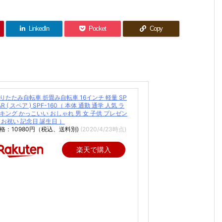
LinkedIn
Pocket
Copy
りたたみ自転車 折畳み自転車 16インチ 軽量 SP
AR ( スペア ) SPF-160（ 本体 通勤 通学 人気 ラ
キング かっこいい おしゃれ 男 女 子供 プレゼン
 お祝い 記念日 誕生日 ）
格：10980円（税込、送料別)
(2020/4/23時点)
楽天で購入