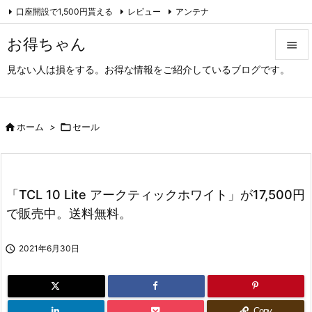
口座開設で1,500円貰える
レビュー
アンテナ

アーカイブ（旧サイト）
Feedly
RSS
お得ちゃん

見ない人は損をする。お得な情報をご紹介しているブログです。

メニュ

サイド

ホーム
>

セール

前へ

「TCL 10 Lite アークティックホワイト」が17,500円
次へ
で販売中。送料無料。

検索

2021年6月30日
Copy