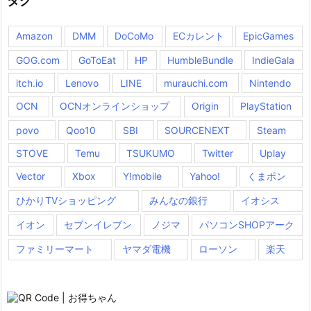
タグ
Amazon
DMM
DoCoMo
ECカレント
EpicGames
GOG.com
GoToEat
HP
HumbleBundle
IndieGala
itch.io
Lenovo
LINE
murauchi.com
Nintendo
OCN
OCNオンラインショップ
Origin
PlayStation
povo
Qoo10
SBI
SOURCENEXT
Steam
STOVE
Temu
TSUKUMO
Twitter
Uplay
Vector
Xbox
Y!mobile
Yahoo!
くまポン
ひかりTVショッピング
みんなの銀行
イオシス
イオン
セブンイレブン
ノジマ
パソコンSHOPアーク
ファミリーマート
ヤマダ電機
ローソン
楽天