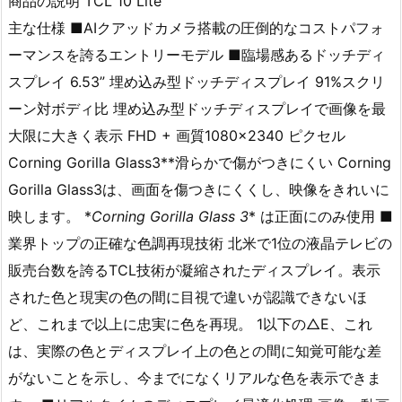
商品の説明 TCL 10 Lite
主な仕様 ■AIクアッドカメラ搭載の圧倒的なコストパフォ
ーマンスを誇るエントリーモデル ■臨場感あるドッチディ
スプレイ 6.53” 埋め込み型ドッチディスプレイ 91%スクリ
ーン対ボディ比 埋め込み型ドッチディスプレイで画像を最
大限に大きく表示 FHD + 画質1080×2340 ピクセル
Corning Gorilla Glass3**滑らかで傷がつきにくい Corning
Gorilla Glass3は、画面を傷つきにくくし、映像をきれいに
映します。 *
Corning Gorilla Glass 3
* は正面にのみ使用 ■
業界トップの正確な色調再現技術 北米で1位の液晶テレビの
販売台数を誇るTCL技術が凝縮されたディスプレイ。表示
された色と現実の色の間に目視で違いが認識できないほ
ど、これまで以上に忠実に色を再現。 1以下の△E、これ
は、実際の色とディスプレイ上の色との間に知覚可能な差
がないことを示し、今までになくリアルな色を表示できま