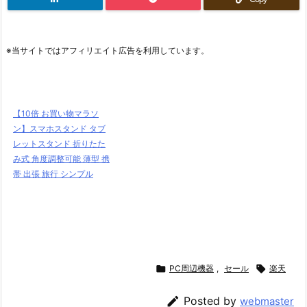
※当サイトではアフィリエイト広告を利用しています。
【10倍 お買い物マラソ
ン】スマホスタンド タブ
レットスタンド 折りたた
み式 角度調整可能 薄型 携
帯 出張 旅行 シンプル

PC周辺機器
,
セール

楽天

Posted by
webmaster