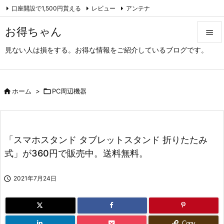
口座開設で1,500円貰える
レビュー
アンテナ

アーカイブ（旧サイト）
Feedly
RSS
お得ちゃん

見ない人は損をする。お得な情報をご紹介しているブログです。

メニュ

サイド

ホーム
>

PC周辺機器

前へ

「スマホスタンド タブレットスタンド 折りたたみ
次へ
式」が360円で販売中。送料無料。

検索

2021年7月24日
Copy