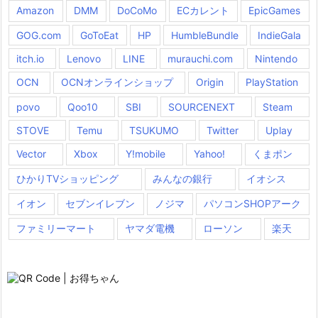
Amazon
DMM
DoCoMo
ECカレント
EpicGames
GOG.com
GoToEat
HP
HumbleBundle
IndieGala
itch.io
Lenovo
LINE
murauchi.com
Nintendo
OCN
OCNオンラインショップ
Origin
PlayStation
povo
Qoo10
SBI
SOURCENEXT
Steam
STOVE
Temu
TSUKUMO
Twitter
Uplay
Vector
Xbox
Y!mobile
Yahoo!
くまポン
ひかりTVショッピング
みんなの銀行
イオシス
イオン
セブンイレブン
ノジマ
パソコンSHOPアーク
ファミリーマート
ヤマダ電機
ローソン
楽天