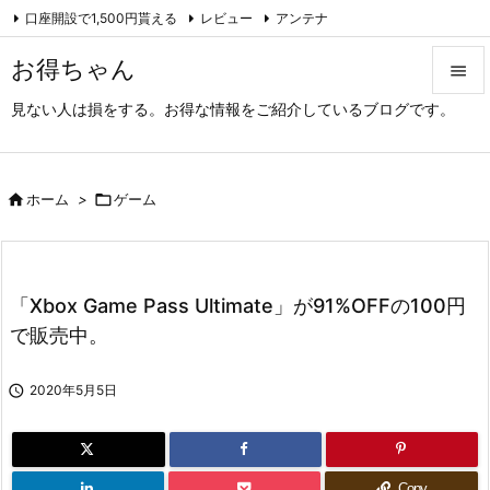
口座開設で1,500円貰える
レビュー
アンテナ

アーカイブ（旧サイト）
Feedly
RSS
お得ちゃん

見ない人は損をする。お得な情報をご紹介しているブログです。

メニュ

サイド

ホーム
>

ゲーム

前へ

「Xbox Game Pass Ultimate」が91%OFFの100円
次へ
で販売中。

検索

2020年5月5日
Copy