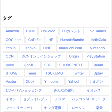
タグ
Amazon
DMM
DoCoMo
ECカレント
EpicGames
GOG.com
GoToEat
HP
HumbleBundle
IndieGala
itch.io
Lenovo
LINE
murauchi.com
Nintendo
OCN
OCNオンラインショップ
Origin
PlayStation
povo
Qoo10
SBI
SOURCENEXT
Steam
STOVE
Temu
TSUKUMO
Twitter
Uplay
Vector
Xbox
Y!mobile
Yahoo!
くまポン
ひかりTVショッピング
みんなの銀行
イオシス
イオン
セブンイレブン
ノジマ
パソコンSHOPアーク
ファミリーマート
ヤマダ電機
ローソン
楽天