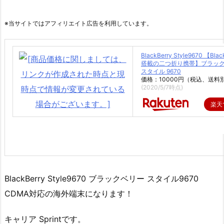
※当サイトではアフィリエイト広告を利用しています。
BlackBerry Style9670 【Blac
搭載の二つ折り携帯】ブラッ
スタイル 9670
価格：10000円（税込、送料別
(2020/5/7時点)
楽天
BlackBerry Style9670 ブラックベリー スタイル9670
CDMA対応の海外端末になります！
キャリア Sprintです。