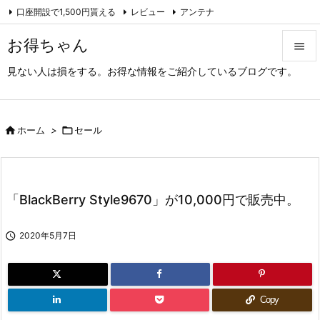
口座開設で1,500円貰える
レビュー
アンテナ

アーカイブ（旧サイト）
Feedly
RSS
お得ちゃん

見ない人は損をする。お得な情報をご紹介しているブログです。

メニュ

サイド

ホーム
>

セール

前へ

「BlackBerry Style9670」が10,000円で販売中。
次へ


2020年5月7日
検索
Copy