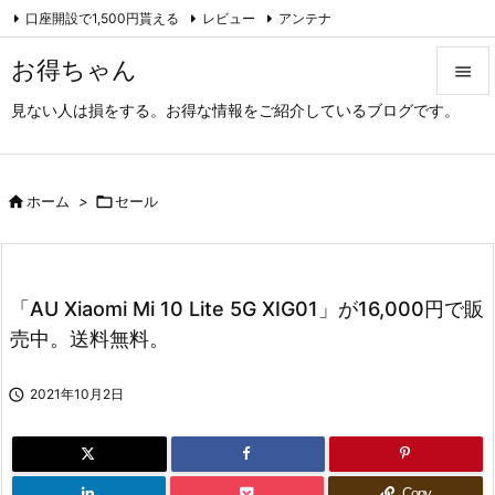
口座開設で1,500円貰える
レビュー
アンテナ

アーカイブ（旧サイト）
Feedly
RSS
お得ちゃん

見ない人は損をする。お得な情報をご紹介しているブログです。

メニュ

サイド

ホーム
>

セール

前へ

「AU Xiaomi Mi 10 Lite 5G XIG01」が16,000円で販
次へ
売中。送料無料。

検索

2021年10月2日
Copy