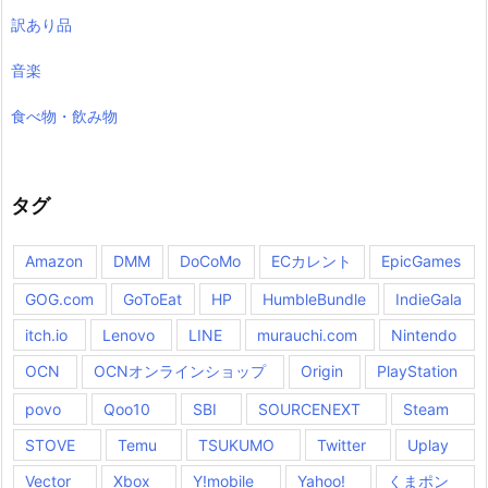
訳あり品
音楽
食べ物・飲み物
タグ
Amazon
DMM
DoCoMo
ECカレント
EpicGames
GOG.com
GoToEat
HP
HumbleBundle
IndieGala
itch.io
Lenovo
LINE
murauchi.com
Nintendo
OCN
OCNオンラインショップ
Origin
PlayStation
povo
Qoo10
SBI
SOURCENEXT
Steam
STOVE
Temu
TSUKUMO
Twitter
Uplay
Vector
Xbox
Y!mobile
Yahoo!
くまポン