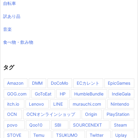
自転車
訳あり品
音楽
食べ物・飲み物
タグ
Amazon
DMM
DoCoMo
ECカレント
EpicGames
GOG.com
GoToEat
HP
HumbleBundle
IndieGala
itch.io
Lenovo
LINE
murauchi.com
Nintendo
OCN
OCNオンラインショップ
Origin
PlayStation
povo
Qoo10
SBI
SOURCENEXT
Steam
STOVE
Temu
TSUKUMO
Twitter
Uplay