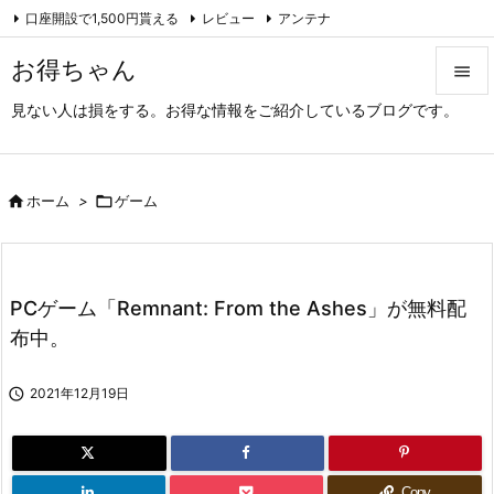
口座開設で1,500円貰える
レビュー
アンテナ

アーカイブ（旧サイト）
Feedly
RSS
お得ちゃん

見ない人は損をする。お得な情報をご紹介しているブログです。

メニュ

サイド

ホーム
>

ゲーム

前へ

PCゲーム「Remnant: From the Ashes」が無料配
次へ
布中。

検索

2021年12月19日
Copy