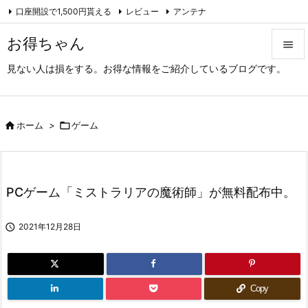
口座開設で1,500円貰える
レビュー
アンテナ

アーカイブ（旧サイト）
Feedly
RSS
お得ちゃん

見ない人は損をする。お得な情報をご紹介しているブログです。

メニュ

サイド

ホーム
>

ゲーム

前へ

PCゲーム「ミストラリアの魔術師」が無料配布中。
次へ


2021年12月28日
検索
Copy