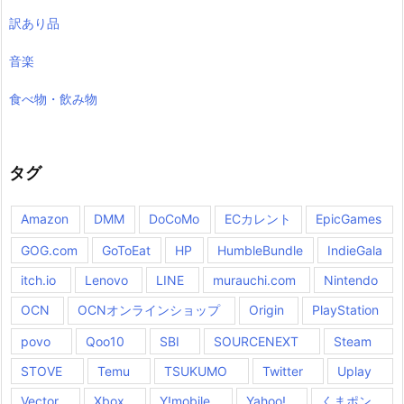
訳あり品
音楽
食べ物・飲み物
タグ
Amazon
DMM
DoCoMo
ECカレント
EpicGames
GOG.com
GoToEat
HP
HumbleBundle
IndieGala
itch.io
Lenovo
LINE
murauchi.com
Nintendo
OCN
OCNオンラインショップ
Origin
PlayStation
povo
Qoo10
SBI
SOURCENEXT
Steam
STOVE
Temu
TSUKUMO
Twitter
Uplay
Vector
Xbox
Y!mobile
Yahoo!
くまポン