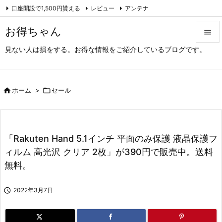
口座開設で1,500円貰える
レビュー
アンテナ

アーカイブ（旧サイト）
Feedly
RSS
お得ちゃん

見ない人は損をする。お得な情報をご紹介しているブログです。

メニュ

サイド

ホーム
>

セール

前へ

「Rakuten Hand 5.1インチ 平面のみ保護 液晶保護フ
次へ
ィルム 高光沢 クリア 2枚」が390円で販売中。送料

無料。
検索

2022年3月7日