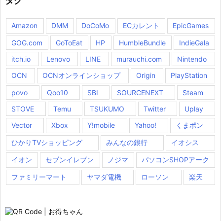
タグ
Amazon
DMM
DoCoMo
ECカレント
EpicGames
GOG.com
GoToEat
HP
HumbleBundle
IndieGala
itch.io
Lenovo
LINE
murauchi.com
Nintendo
OCN
OCNオンラインショップ
Origin
PlayStation
povo
Qoo10
SBI
SOURCENEXT
Steam
STOVE
Temu
TSUKUMO
Twitter
Uplay
Vector
Xbox
Y!mobile
Yahoo!
くまポン
ひかりTVショッピング
みんなの銀行
イオシス
イオン
セブンイレブン
ノジマ
パソコンSHOPアーク
ファミリーマート
ヤマダ電機
ローソン
楽天