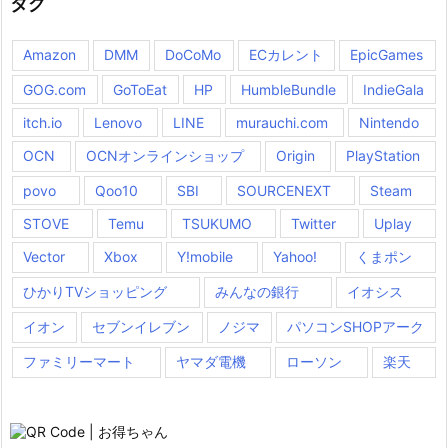
タグ
Amazon
DMM
DoCoMo
ECカレント
EpicGames
GOG.com
GoToEat
HP
HumbleBundle
IndieGala
itch.io
Lenovo
LINE
murauchi.com
Nintendo
OCN
OCNオンラインショップ
Origin
PlayStation
povo
Qoo10
SBI
SOURCENEXT
Steam
STOVE
Temu
TSUKUMO
Twitter
Uplay
Vector
Xbox
Y!mobile
Yahoo!
くまポン
ひかりTVショッピング
みんなの銀行
イオシス
イオン
セブンイレブン
ノジマ
パソコンSHOPアーク
ファミリーマート
ヤマダ電機
ローソン
楽天