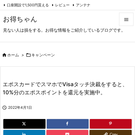
口座開設で1,500円貰える
レビュー
アンテナ

アーカイブ（旧サイト）
Feedly
RSS
お得ちゃん

見ない人は損をする。お得な情報をご紹介しているブログです。

メニュ

サイド

ホーム
>

キャンペーン

前へ

エポスカードでスマホでVisaタッチ決裁をすると、
次へ
10%分のエポスポイントを還元を実施中。

検索

2022年4月1日
Copy