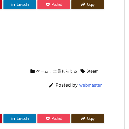
LinkedIn
Pocket
Copy

ゲーム
,
全員もらえる

Steam

Posted by
webmaster
LinkedIn
Pocket
Copy