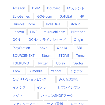
Amazon
DMM
DoCoMo
ECカレント
EpicGames
GOG.com
GoToEat
HP
HumbleBundle
IndieGala
itch.io
Lenovo
LINE
murauchi.com
Nintendo
OCN
OCNオンラインショップ
Origin
PlayStation
povo
Qoo10
SBI
SOURCENEXT
Steam
STOVE
Temu
TSUKUMO
Twitter
Uplay
Vector
Xbox
Y!mobile
Yahoo!
くまポン
ひかりTVショッピング
みんなの銀行
イオシス
イオン
セブンイレブン
ノジマ
パソコンSHOPアーク
ファミリーマート
ヤマダ電機
ローソン