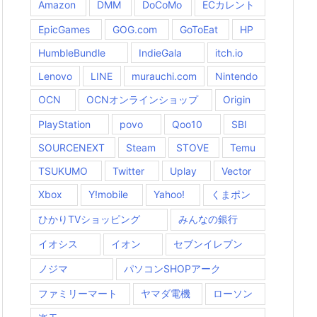
Amazon
DMM
DoCoMo
ECカレント
EpicGames
GOG.com
GoToEat
HP
HumbleBundle
IndieGala
itch.io
Lenovo
LINE
murauchi.com
Nintendo
OCN
OCNオンラインショップ
Origin
PlayStation
povo
Qoo10
SBI
SOURCENEXT
Steam
STOVE
Temu
TSUKUMO
Twitter
Uplay
Vector
Xbox
Y!mobile
Yahoo!
くまポン
ひかりTVショッピング
みんなの銀行
イオシス
イオン
セブンイレブン
ノジマ
パソコンSHOPアーク
ファミリーマート
ヤマダ電機
ローソン