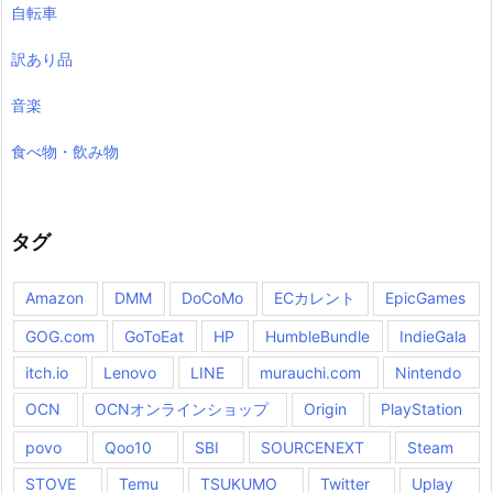
自転車
訳あり品
音楽
食べ物・飲み物
タグ
Amazon
DMM
DoCoMo
ECカレント
EpicGames
GOG.com
GoToEat
HP
HumbleBundle
IndieGala
itch.io
Lenovo
LINE
murauchi.com
Nintendo
OCN
OCNオンラインショップ
Origin
PlayStation
povo
Qoo10
SBI
SOURCENEXT
Steam
STOVE
Temu
TSUKUMO
Twitter
Uplay