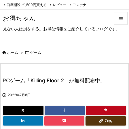
口座開設で1,500円貰える
レビュー
アンテナ

アーカイブ（旧サイト）
Feedly
RSS
お得ちゃん

見ない人は損をする。お得な情報をご紹介しているブログです。

メニュ

サイド

ホーム
>

ゲーム

前へ

PCゲーム「Killing Floor 2」が無料配布中。
次へ


2022年7月8日
検索
Copy