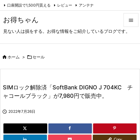
口座開設で1,500円貰える
レビュー
アンテナ

アーカイブ（旧サイト）
Feedly
RSS
お得ちゃん

見ない人は損をする。お得な情報をご紹介しているブログです。

メニュ

サイド

ホーム
>

セール

前へ

SIMロック解除済「SoftBank DIGNO J 704KC チ
次へ
ャコールブラック」が7,980円で販売中。

検索

2022年7月26日
Copy