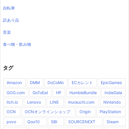
自転車
訳あり品
音楽
食べ物・飲み物
タグ
Amazon
DMM
DoCoMo
ECカレント
EpicGames
GOG.com
GoToEat
HP
HumbleBundle
IndieGala
itch.io
Lenovo
LINE
murauchi.com
Nintendo
OCN
OCNオンラインショップ
Origin
PlayStation
povo
Qoo10
SBI
SOURCENEXT
Steam