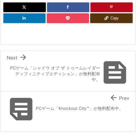
Copy

Next

PCゲーム「シャドウ オブ ザ トゥームレイダー
ディフィニティブエディション」が無料配布
中。


Prev
PCゲーム「Knockout City™」が無料配布中。