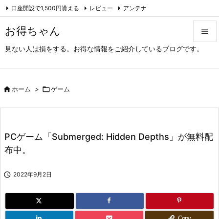
口座開設で1,500円貰える
レビュー
アンテナ

アーカイブ（旧サイト）
Feedly
RSS
お得ちゃん

見ない人は損をする。お得な情報をご紹介しているブログです。

メニュ

サイド

ホーム
>

ゲーム

前へ

PCゲーム「Submerged: Hidden Depths」が無料配
次へ
布中。

検索

2022年9月2日
Copy