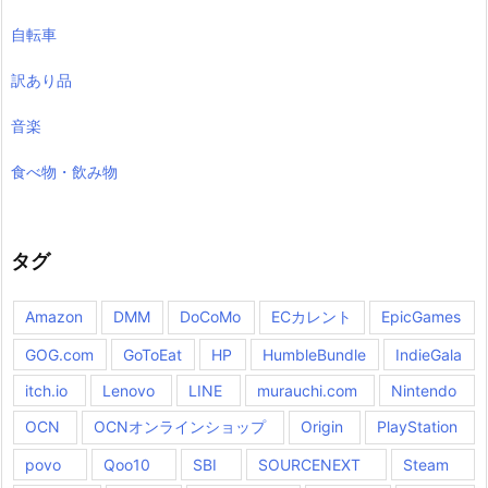
自転車
訳あり品
音楽
食べ物・飲み物
タグ
Amazon
DMM
DoCoMo
ECカレント
EpicGames
GOG.com
GoToEat
HP
HumbleBundle
IndieGala
itch.io
Lenovo
LINE
murauchi.com
Nintendo
OCN
OCNオンラインショップ
Origin
PlayStation
povo
Qoo10
SBI
SOURCENEXT
Steam