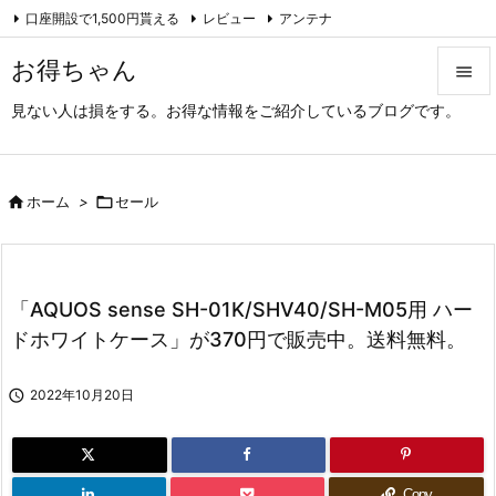
口座開設で1,500円貰える
レビュー
アンテナ

アーカイブ（旧サイト）
Feedly
RSS
お得ちゃん

見ない人は損をする。お得な情報をご紹介しているブログです。

メニュ

サイド

ホーム
>

セール

前へ

「AQUOS sense SH-01K/SHV40/SH-M05用 ハー
次へ
ドホワイトケース」が370円で販売中。送料無料。

検索

2022年10月20日
Copy