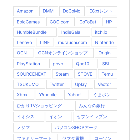
Amazon
DMM
DoCoMo
ECカレント
EpicGames
GOG.com
GoToEat
HP
HumbleBundle
IndieGala
itch.io
Lenovo
LINE
murauchi.com
Nintendo
OCN
OCNオンラインショップ
Origin
PlayStation
povo
Qoo10
SBI
SOURCENEXT
Steam
STOVE
Temu
TSUKUMO
Twitter
Uplay
Vector
Xbox
Y!mobile
Yahoo!
くまポン
ひかりTVショッピング
みんなの銀行
イオシス
イオン
セブンイレブン
ノジマ
パソコンSHOPアーク
ファミリーマート
ヤマダ電機
ローソン