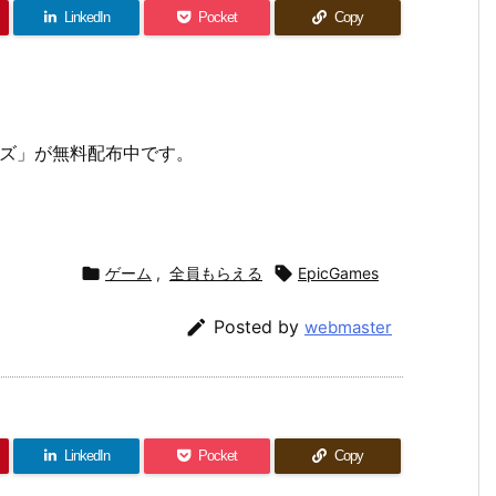
LinkedIn
Pocket
Copy
オンズ」が無料配布中です。

ゲーム
,
全員もらえる

EpicGames

Posted by
webmaster
LinkedIn
Pocket
Copy