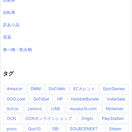
自転車
訳あり品
音楽
食べ物・飲み物
タグ
Amazon
DMM
DoCoMo
ECカレント
EpicGames
GOG.com
GoToEat
HP
HumbleBundle
IndieGala
itch.io
Lenovo
LINE
murauchi.com
Nintendo
OCN
OCNオンラインショップ
Origin
PlayStation
povo
Qoo10
SBI
SOURCENEXT
Steam