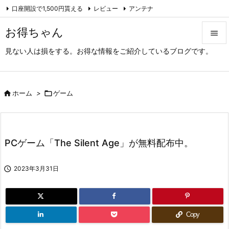
口座開設で1,500円貰える
レビュー
アンテナ

アーカイブ（旧サイト）
Feedly
RSS
お得ちゃん

見ない人は損をする。お得な情報をご紹介しているブログです。

メニュ

サイド

ホーム
>

ゲーム

前へ

PCゲーム「The Silent Age」が無料配布中。
次へ


2023年3月31日
検索
Copy