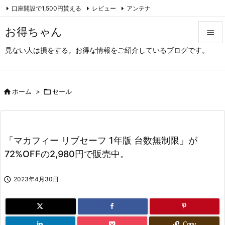
口座開設で1,500円貰える
レビュー
アンテナ

アーカイブ（旧サイト）
Feedly
RSS
お得ちゃん

見ない人は損をする。お得な情報をご紹介しているブログです。

メニュ

サイド

ホーム
>

セール

前へ

「マカフィー リブセーフ 1年版 台数無制限」が
次へ
72%OFFの2,980円で販売中。

検索

2023年4月30日
Copy