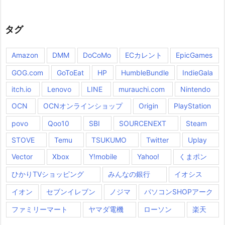
タグ
Amazon
DMM
DoCoMo
ECカレント
EpicGames
GOG.com
GoToEat
HP
HumbleBundle
IndieGala
itch.io
Lenovo
LINE
murauchi.com
Nintendo
OCN
OCNオンラインショップ
Origin
PlayStation
povo
Qoo10
SBI
SOURCENEXT
Steam
STOVE
Temu
TSUKUMO
Twitter
Uplay
Vector
Xbox
Y!mobile
Yahoo!
くまポン
ひかりTVショッピング
みんなの銀行
イオシス
イオン
セブンイレブン
ノジマ
パソコンSHOPアーク
ファミリーマート
ヤマダ電機
ローソン
楽天