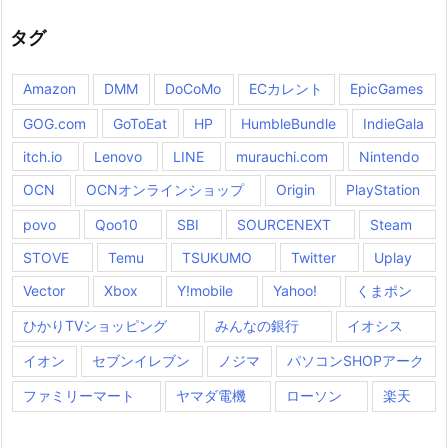
タグ
Amazon
DMM
DoCoMo
ECカレント
EpicGames
GOG.com
GoToEat
HP
HumbleBundle
IndieGala
itch.io
Lenovo
LINE
murauchi.com
Nintendo
OCN
OCNオンラインショップ
Origin
PlayStation
povo
Qoo10
SBI
SOURCENEXT
Steam
STOVE
Temu
TSUKUMO
Twitter
Uplay
Vector
Xbox
Y!mobile
Yahoo!
くまポン
ひかりTVショッピング
みんなの銀行
イオシス
イオン
セブンイレブン
ノジマ
パソコンSHOPアーク
ファミリーマート
ヤマダ電機
ローソン
楽天