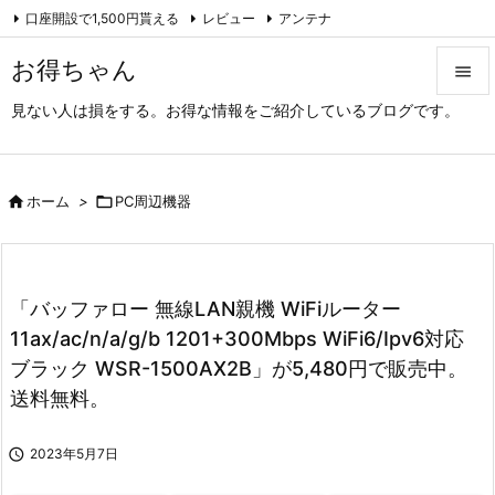
口座開設で1,500円貰える
レビュー
アンテナ

アーカイブ（旧サイト）
Feedly
RSS
お得ちゃん

見ない人は損をする。お得な情報をご紹介しているブログです。

メニュ

サイド

ホーム
>

PC周辺機器

前へ

「バッファロー 無線LAN親機 WiFiルーター
次へ
11ax/ac/n/a/g/b 1201+300Mbps WiFi6/Ipv6対応

ブラック WSR-1500AX2B」が5,480円で販売中。
検索
送料無料。

2023年5月7日