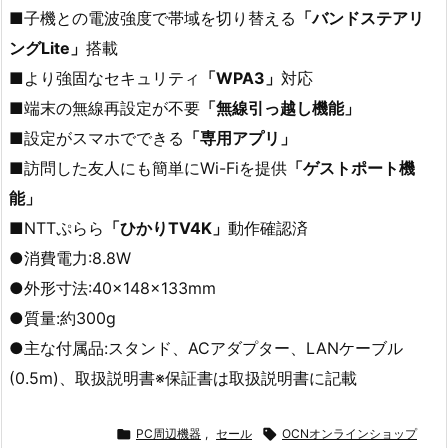
■子機との電波強度で帯域を切り替える
「バンドステアリ
ングLite」
搭載
■より強固なセキュリティ
「WPA3」
対応
■端末の無線再設定が不要
「無線引っ越し機能」
■設定がスマホでできる
「専用アプリ」
■訪問した友人にも簡単にWi-Fiを提供
「ゲストポート機
能」
■NTTぷらら
「ひかりTV4K」
動作確認済
●消費電力:8.8W
●外形寸法:40×148×133mm
●質量:約300g
●主な付属品:スタンド、ACアダプター、LANケーブル
(0.5m)、取扱説明書※保証書は取扱説明書に記載

PC周辺機器
,
セール

OCNオンラインショップ