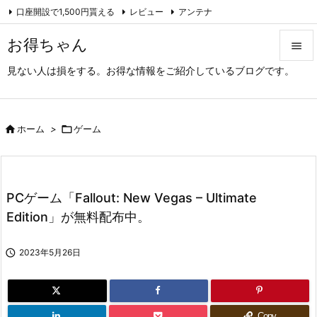
口座開設で1,500円貰える
レビュー
アンテナ

アーカイブ（旧サイト）
Feedly
RSS
お得ちゃん

見ない人は損をする。お得な情報をご紹介しているブログです。

メニュ

サイド

ホーム
>

ゲーム

前へ

PCゲーム「Fallout: New Vegas – Ultimate
次へ
Edition」が無料配布中。

検索

2023年5月26日
Copy