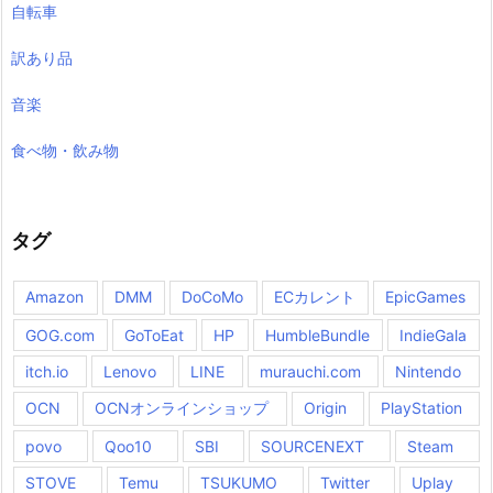
自転車
訳あり品
音楽
食べ物・飲み物
タグ
Amazon
DMM
DoCoMo
ECカレント
EpicGames
GOG.com
GoToEat
HP
HumbleBundle
IndieGala
itch.io
Lenovo
LINE
murauchi.com
Nintendo
OCN
OCNオンラインショップ
Origin
PlayStation
povo
Qoo10
SBI
SOURCENEXT
Steam
STOVE
Temu
TSUKUMO
Twitter
Uplay