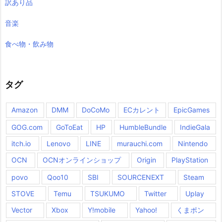
訳あり品
音楽
食べ物・飲み物
タグ
Amazon
DMM
DoCoMo
ECカレント
EpicGames
GOG.com
GoToEat
HP
HumbleBundle
IndieGala
itch.io
Lenovo
LINE
murauchi.com
Nintendo
OCN
OCNオンラインショップ
Origin
PlayStation
povo
Qoo10
SBI
SOURCENEXT
Steam
STOVE
Temu
TSUKUMO
Twitter
Uplay
Vector
Xbox
Y!mobile
Yahoo!
くまポン