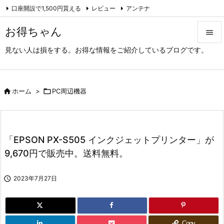
口座開設で1,500円貰える
レビュー
アンテナ

アーカイブ（旧サイト）
Feedly
RSS
お得ちゃん

見ない人は損をする。お得な情報をご紹介しているブログです。

メニュ

サイド

ホーム
>

PC周辺機器

前へ

「EPSON PX-S505 インクジェットプリンター」が
次へ
9,670円で販売中。送料無料。

検索

2023年7月27日
Copy