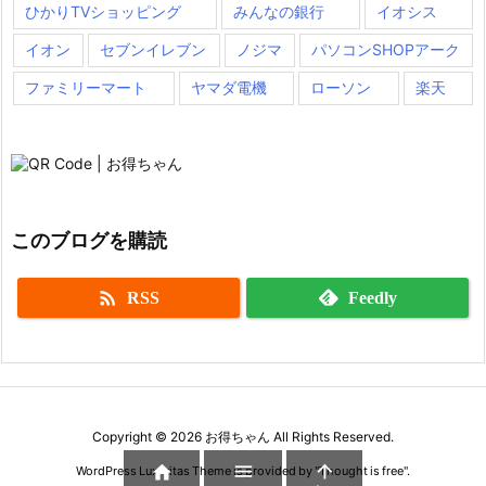
ひかりTVショッピング
みんなの銀行
イオシス
イオン
セブンイレブン
ノジマ
パソコンSHOPアーク
ファミリーマート
ヤマダ電機
ローソン
楽天
このブログを購読

RSS
Feedly
Copyright ©
2026
お得ちゃん
All Rights Reserved.



WordPress Luxeritas Theme is provided by "
Thought is free
".