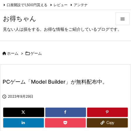
口座開設で1,500円貰える
レビュー
アンテナ

アーカイブ（旧サイト）
Feedly
RSS
お得ちゃん

見ない人は損をする。お得な情報をご紹介しているブログです。

メニュ

サイド

ホーム
>

ゲーム

前へ

PCゲーム「Model Builder」が無料配布中。
次へ


2023年9月29日
検索
Copy