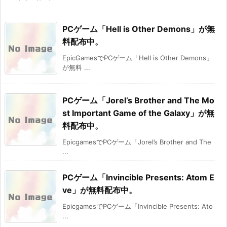
PCゲーム「Hell is Other Demons」が無
料配布中。
EpicGamesでPCゲーム「Hell is Other Demons」
が無料 ...
PCゲーム「Jorel’s Brother and The Mo
st Important Game of the Galaxy」が無
料配布中。
EpicgamesでPCゲーム「Jorel’s Brother and The
...
PCゲーム「Invincible Presents: Atom E
ve」が無料配布中。
EpicgamesでPCゲーム「Invincible Presents: Ato
...