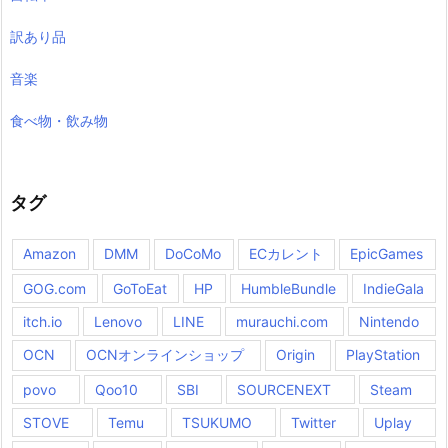
訳あり品
音楽
食べ物・飲み物
タグ
Amazon
DMM
DoCoMo
ECカレント
EpicGames
GOG.com
GoToEat
HP
HumbleBundle
IndieGala
itch.io
Lenovo
LINE
murauchi.com
Nintendo
OCN
OCNオンラインショップ
Origin
PlayStation
povo
Qoo10
SBI
SOURCENEXT
Steam
STOVE
Temu
TSUKUMO
Twitter
Uplay