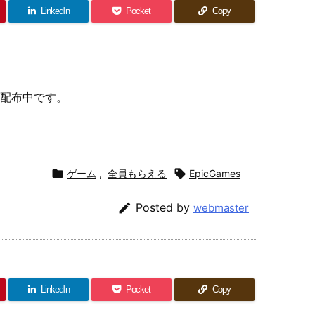
LinkedIn
Pocket
Copy
が無料配布中です。

ゲーム
,
全員もらえる

EpicGames

Posted by
webmaster
LinkedIn
Pocket
Copy