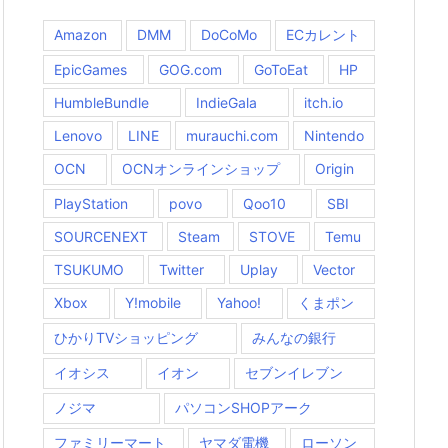
Amazon
DMM
DoCoMo
ECカレント
EpicGames
GOG.com
GoToEat
HP
HumbleBundle
IndieGala
itch.io
Lenovo
LINE
murauchi.com
Nintendo
OCN
OCNオンラインショップ
Origin
PlayStation
povo
Qoo10
SBI
SOURCENEXT
Steam
STOVE
Temu
TSUKUMO
Twitter
Uplay
Vector
Xbox
Y!mobile
Yahoo!
くまポン
ひかりTVショッピング
みんなの銀行
イオシス
イオン
セブンイレブン
ノジマ
パソコンSHOPアーク
ファミリーマート
ヤマダ電機
ローソン