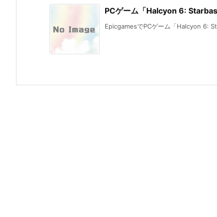
PCゲーム「Halcyon 6: Star
EpicgamesでPCゲーム「Halcyon 6: Sta