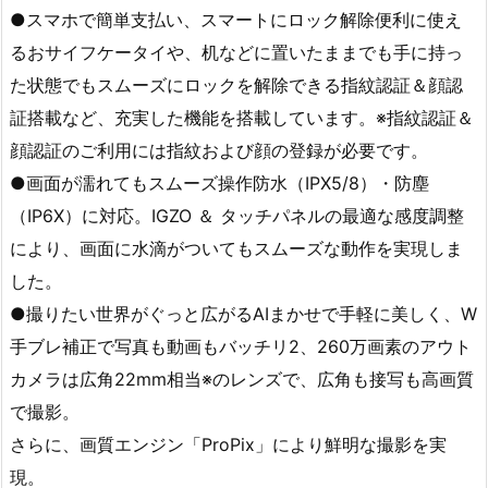
●スマホで簡単支払い、スマートにロック解除便利に使え
るおサイフケータイや、机などに置いたままでも手に持っ
た状態でもスムーズにロックを解除できる指紋認証＆顔認
証搭載など、充実した機能を搭載しています。※指紋認証＆
顔認証のご利用には指紋および顔の登録が必要です。
●画面が濡れてもスムーズ操作防水（IPX5/8）・防塵
（IP6X）に対応。IGZO ＆ タッチパネルの最適な感度調整
により、画面に水滴がついてもスムーズな動作を実現しま
した。
●撮りたい世界がぐっと広がるAIまかせで手軽に美しく、W
手ブレ補正で写真も動画もバッチリ2、260万画素のアウト
カメラは広角22mm相当※のレンズで、広角も接写も高画質
で撮影。
さらに、画質エンジン「ProPix」により鮮明な撮影を実
現。