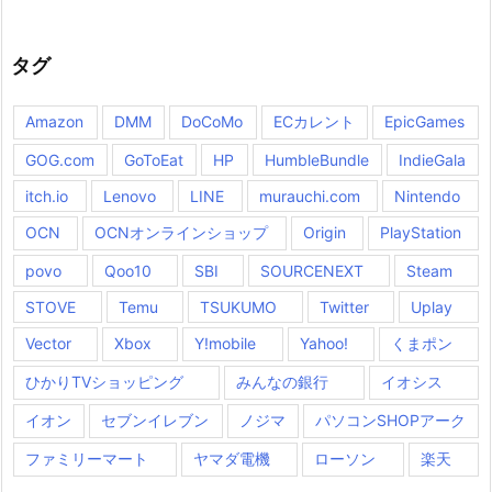
タグ
Amazon
DMM
DoCoMo
ECカレント
EpicGames
GOG.com
GoToEat
HP
HumbleBundle
IndieGala
itch.io
Lenovo
LINE
murauchi.com
Nintendo
OCN
OCNオンラインショップ
Origin
PlayStation
povo
Qoo10
SBI
SOURCENEXT
Steam
STOVE
Temu
TSUKUMO
Twitter
Uplay
Vector
Xbox
Y!mobile
Yahoo!
くまポン
ひかりTVショッピング
みんなの銀行
イオシス
イオン
セブンイレブン
ノジマ
パソコンSHOPアーク
ファミリーマート
ヤマダ電機
ローソン
楽天