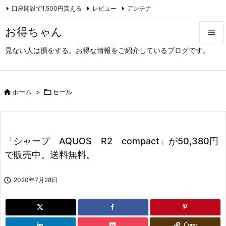
口座開設で1,500円貰える
レビュー
アンテナ

アーカイブ（旧サイト）
Feedly
RSS
お得ちゃん

見ない人は損をする。お得な情報をご紹介しているブログです。

メニュ

サイド

ホーム
>

セール

前へ

「シャープ AQUOS R2 compact」が50,380円
次へ
で販売中。送料無料。

検索

2020年7月28日
Copy