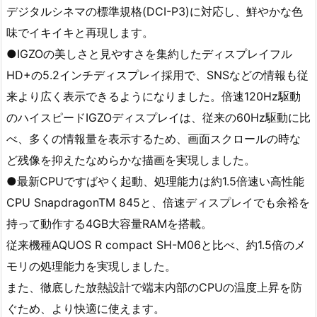
デジタルシネマの標準規格(DCI-P3)に対応し、鮮やかな色
味でイキイキと再現します。
●IGZOの美しさと見やすさを集約したディスプレイフル
HD+の5.2インチディスプレイ採用で、SNSなどの情報も従
来より広く表示できるようになりました。倍速120Hz駆動
のハイスピードIGZOディスプレイは、従来の60Hz駆動に比
べ、多くの情報量を表示するため、画面スクロールの時な
ど残像を抑えたなめらかな描画を実現しました。
●最新CPUですばやく起動、処理能力は約1.5倍速い高性能
CPU SnapdragonTM 845と、倍速ディスプレイでも余裕を
持って動作する4GB大容量RAMを搭載。
従来機種AQUOS R compact SH-M06と比べ、約1.5倍のメ
モリの処理能力を実現しました。
また、徹底した放熱設計で端末内部のCPUの温度上昇を防
ぐため、より快適に使えます。