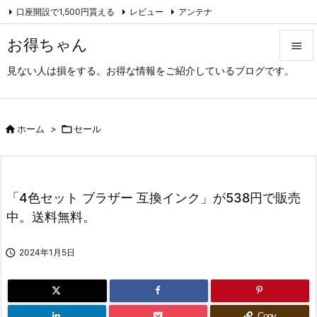
口座開設で1,500円貰える
レビュー
アンテナ

アーカイブ（旧サイト）
Feedly
RSS
お得ちゃん

見ない人は損をする。お得な情報をご紹介しているブログです。

メニュ

サイド

ホーム
>

セール

前へ

「4色セット ブラザー 互換インク」が538円で販売
次へ
中。送料無料。

検索

2024年1月5日
Copy