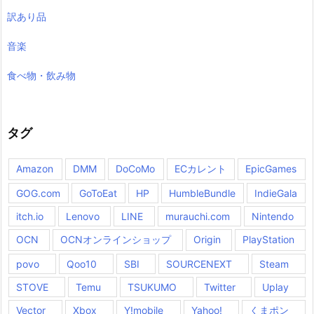
訳あり品
音楽
食べ物・飲み物
タグ
Amazon
DMM
DoCoMo
ECカレント
EpicGames
GOG.com
GoToEat
HP
HumbleBundle
IndieGala
itch.io
Lenovo
LINE
murauchi.com
Nintendo
OCN
OCNオンラインショップ
Origin
PlayStation
povo
Qoo10
SBI
SOURCENEXT
Steam
STOVE
Temu
TSUKUMO
Twitter
Uplay
Vector
Xbox
Y!mobile
Yahoo!
くまポン