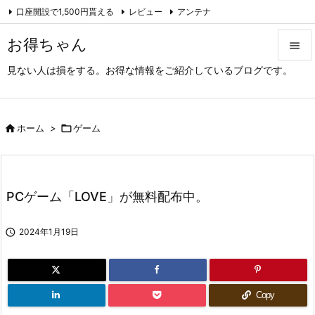
口座開設で1,500円貰える
レビュー
アンテナ

アーカイブ（旧サイト）
Feedly
RSS
お得ちゃん

見ない人は損をする。お得な情報をご紹介しているブログです。

メニュ

サイド

ホーム
>

ゲーム

前へ

PCゲーム「LOVE」が無料配布中。
次へ


2024年1月19日
検索
Copy